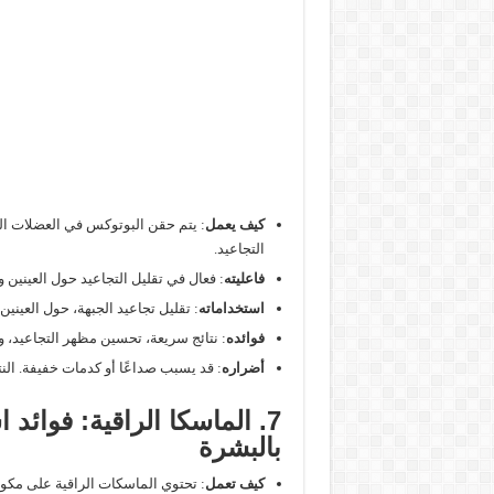
كيف يعمل
: يتم حقن البوتوكس في العضلات ال
التجاعيد.
فاعليته
: فعال في تقليل التجاعيد حول العينين و
استخداماته
: تقليل تجاعيد الجبهة، حول العينين،
فوائده
: نتائج سريعة، تحسين مظهر التجاعيد، وم
أضراره
: قد يسبب صداعًا أو كدمات خفيفة. النتائج تستمر من 3 إلى 
7. الماسكا الراقية: فوائد 
بالبشرة
كيف تعمل
: تحتوي الماسكات الراقية على مكون