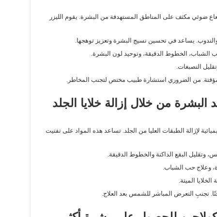
شعاع ضوئي مكثف على المناطق المستهدفة من البشرة. يقوم الليزر
 والندوب. يساعد في تحسين نسيج البشرة وتعزيز توهجها.
ب الشباب، الخطوط الدقيقة، وتوحيد لون البشرة.
قليل التصبغات.
ة مؤقتة. من الضروري استشارة طبيب مختص لتجنب المخاطر.
يد البشرة من خلال إزالة خلايا الجلد
ميائية لإزالة الطبقات العليا من الجلد. تساعد هذه المواد على تفتيت
، وتقليل البقع الداكنة والخطوط الدقيقة.
رة، وعلاج حب الشباب.
الخلايا الميتة.
ًا. تجنبِ التعرض المباشر للشمس بعد العلاج.
 الكولاجين للحصول على بشرة أكثر