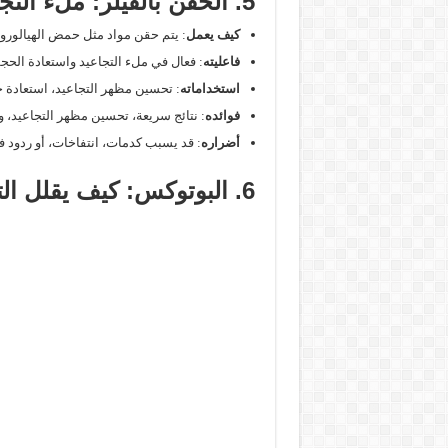
5. الحقن بالفيلر: ملء التجاعيد واستعادة حجم البشرة المفقود
كيف يعمل
: يتم حقن مواد مثل حمض الهيالورون
فاعليته
: فعال في ملء التجاعيد واستعادة الحجم
استخداماته
: تحسين مظهر التجاعيد، استعادة ح
فوائده
: نتائج سريعة، تحسين مظهر التجاعيد، و
أضراره
: قد يسبب كدمات، انتفاخات، أو ردود ف
6. البوتوكس: كيف يقلل التجاعيد ويجدد مظهرك بلمسة سريعة