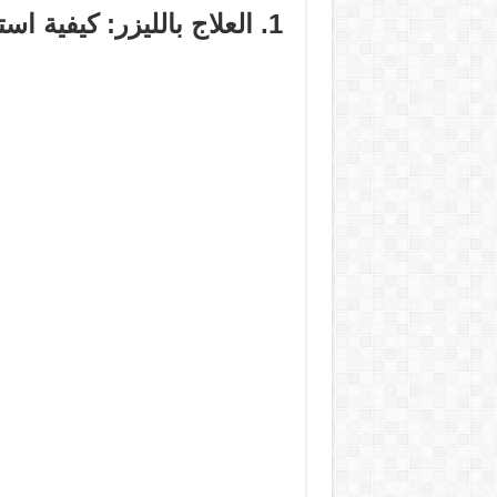
1. العلاج بالليزر: كيفية استخدام الضوء لتحسين صحة بشرتك