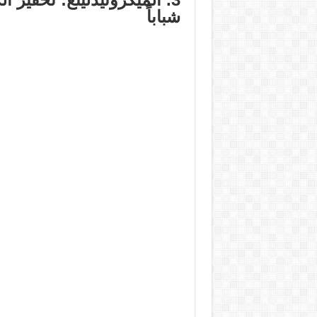
شباباً