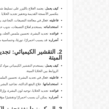
كيف يعمل
: يعتمد العلاج بالليزر على تسليط 
بتكسير الأنسجة القديمة وتحفيز تجديد الخلايا.
فاعليته
: فعال في معالجة التصبغات، التجاعيد،
استخداماته
: يستخدم لعلاج التصبغات، ندوب ح
فوائده
: تجديد البشرة، تحسين ملمس الجلد، وت
أضراره
: قد يسبب احمرارًا، تورمًا، وحساسي
2. التقشير الكيميائي: تجد
الميتة
كيف يعمل
: يستخدم
التقشير الكيميائي
مواد كي
الروابط بين الخلايا الميتة.
فاعليته
: فعال في تجديد البشرة، تحسين الملمس
استخداماتها
: علاج البقع الداكنة، تجاعيد البش
فوائده
: تجديد الخلايا، توحيد لون البشرة، وإزالة 
أضراره
: يمكن أن يسبب احمرارًا وتقشيرًا مؤقت
3. الميكرونيدلينغ: تحفيز