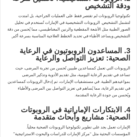
ودقة التشخيص
تكنولوجيا الروبوتات لم تقتصر فقط على العمليات الجراحية، بل امتدت
لتشمل التشخيص. الروبوتات التشخيصية في الإمارات تُستخدم في تحليل
الصور الطبية مثل الأشعة المقطعية والرنين المغناطيسي، مما يُحسن من دقة
التشخيص ويساعد الأطباء في تحديد الخطط العلاجية المناسبة بسرعة أكبر.
3. المساعدون الروبوتيون في الرعاية
الصحية: تعزيز التواصل والرعاية
الروبوتات التي تعمل كمساعدين طبيين تُحسن من تجربة المرضى، حيث
تساعد في تقديم الرعاية اليومية، مثل تقديم الأدوية وتذكير المرضى
بمواعيدهم الطبية. في مستشفيات الإمارات، تم إدخال الروبوتات كمساعدين
في تقديم الرعاية، مما يُساهم في تعزيز التواصل بين المرضى والأطباء
ويُحسن من جودة الرعاية المقدمة.
4. الابتكارات الإماراتية في الروبوتات
الصحية: مشاريع وأبحاث متقدمة
الإمارات تعمل بجد على تطوير تكنولوجيا الروبوتات الصحية محلياً.
المؤسسات البحثية مثل “مركز الإمارات للدراسات والبحوث الاستراتيجية”