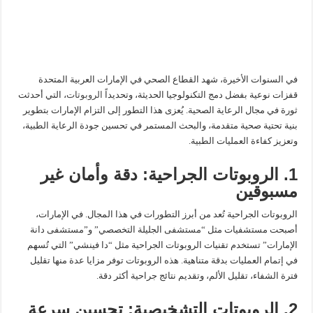
في السنوات الأخيرة، شهد القطاع الصحي في الإمارات العربية المتحدة
قفزات نوعية بفضل دمج التكنولوجيا الحديثة، وتحديداً
الروبوتات
، التي أحدثت
ثورة في مجال الرعاية الصحية. يُعزى هذا التطور إلى التزام الإمارات بتطوير
بنية تحتية صحية متقدمة، والبحث المستمر في تحسين جودة الرعاية الطبية،
وتعزيز كفاءة العمليات الطبية.
1. الروبوتات الجراحية: دقة وأمان غير
مسبوقين
الروبوتات الجراحية تُعد من أبرز التطورات في هذا المجال. في الإمارات،
أصبحت مستشفيات مثل “مستشفى الجليلة التخصصي” و”مستشفى دانة
الإمارات” تستخدم تقنيات الروبوتات الجراحية مثل “دا فينشي” التي تُسهم
في إتمام العمليات بدقة متناهية. هذه الروبوتات توفر مزايا عدة منها تقليل
فترة الشفاء، تقليل الألم، وتقديم نتائج جراحية أكثر دقة.
2. الروبوتات التشخيصية: تحسين سرعة