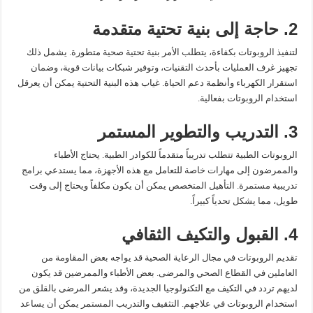
2. حاجة إلى بنية تحتية متقدمة
لتنفيذ الروبوتات بكفاءة، يتطلب الأمر بنية تحتية صحية متطورة. يشمل ذلك
تجهيز غرف العمليات بأحدث التقنيات، وتوفير شبكات بيانات قوية، وضمان
استقرار الكهرباء وأنظمة دعم الحياة. غياب هذه البنية التحتية يمكن أن يعرقل
استخدام الروبوتات بفعالية.
3. التدريب والتطوير المستمر
الروبوتات الطبية تتطلب تدريباً متقدماً للكوادر الطبية. يحتاج الأطباء
والممرضون إلى مهارات خاصة للتعامل مع هذه الأجهزة، مما يستدعي برامج
تدريبية مستمرة. التأهيل المتخصص يمكن أن يكون مكلفاً ويحتاج إلى وقت
طويل، مما يشكل تحدياً كبيراً.
4. القبول والتكيف الثقافي
تقديم الروبوتات في مجال الرعاية الصحية قد يواجه بعض المقاومة من
العاملين في القطاع الصحي والمرضى. بعض الأطباء والممرضين قد يكون
لديهم تردد في التكيف مع التكنولوجيا الجديدة، وقد يشعر المرضى بالقلق من
استخدام الروبوتات في علاجهم. التثقيف والتدريب المستمر يمكن أن يساعد