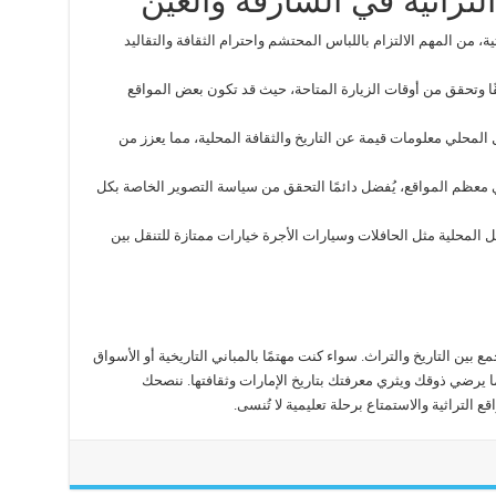
التراثية في الشارقة والعين
ية، من المهم الالتزام باللباس المحتشم واحترام الثقافة والتقاليد
ا وتحقق من أوقات الزيارة المتاحة، حيث قد تكون بعض المواقع
المحلي معلومات قيمة عن التاريخ والثقافة المحلية، مما يعزز من
ي معظم المواقع، يُفضل دائمًا التحقق من سياسة التصوير الخاصة بكل
ل المحلية مثل الحافلات وسيارات الأجرة خيارات ممتازة للتنقل بين
ع بين التاريخ والتراث. سواء كنت مهتمًا بالمباني التاريخية أو الأسواق
ما يرضي ذوقك ويثري معرفتك بتاريخ الإمارات وثقافتها. ننصحك
التراثية والاستمتاع برحلة تعليمية لا تُنسى.