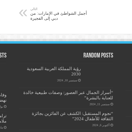
التالي
أجمل الشواطئ في الإمارات: من
دبي إلى الفجيرة
sts
Random Posts
رؤية المملكة العربية السعودية
2030
سبتمبر 10, 2024
“أسرار الجمال عبر العصور: وصفات طبيعية خالدة
وفاة
للعناية بالبشرة”
نهضت
سبتمبر 11, 2024
يوليو 2
“نجوم المستقبل: الكشف عن الفائزين بجائزة
ترام
الثقافة للأطفال 2024”
ملام
أكتوبر 6, 2024
مايو 12