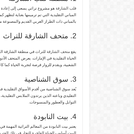
قلب الشارقة
هو مشروع تراثي يسعى إلى إعادة إحي
المباني التقليدية التي تم ترميمها بعناية لتظهر 
بالمباني ذات الطراز العربي القديم والمصنوعة 
2. متحف الشارقة للتراث
يقع
متحف الشارقة للتراث
في منطقة الشارقة الق
الحياة التقليدية في الإمارات. يعرض المتحف الأد
الشعبية، ويقدم للزوار فرصة لتجربة الحياة كما ك
3. سوق الشناصية
يُعد سوق الشناصية من أقدم الأسواق التقليدية في
التقليدي وباعته الذين يرتدون الملابس التقليدية، 
التوابل والعطور والمنسوجات.
4. بيت النابودة
يعتبر بيت النابودة من المعالم التراثية المهمة 
البيت أسلوب الحياة الفاخرة للتجار في تلك الفترة،