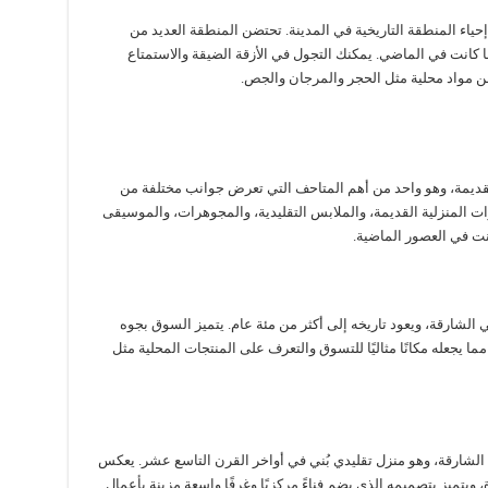
اء المنطقة التاريخية في المدينة. تحتضن المنطقة العديد من
كما كانت في الماضي. يمكنك التجول في الأزقة الضيقة والاستمتاع
من مواد محلية مثل الحجر والمرجان والجص.
ديمة، وهو واحد من أهم المتاحف التي تعرض جوانب مختلفة من
وات المنزلية القديمة، والملابس التقليدية، والمجوهرات، والموسيقى
انت في العصور الماضية.
 الشارقة، ويعود تاريخه إلى أكثر من مئة عام. يتميز السوق بجوه
مما يجعله مكانًا مثاليًا للتسوق والتعرف على المنتجات المحلية مثل
في الشارقة، وهو منزل تقليدي بُني في أواخر القرن التاسع عشر. يعكس
 ويتميز بتصميمه الذي يضم فناءً مركزيًا وغرفًا واسعة مزينة بأعمال