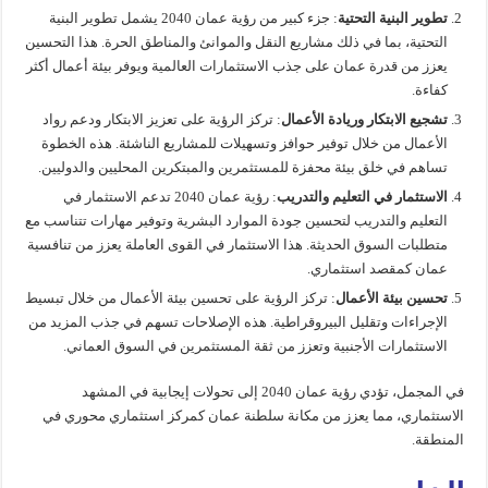
تطوير البنية التحتية
: جزء كبير من رؤية عمان 2040 يشمل تطوير البنية
التحتية، بما في ذلك مشاريع النقل والموانئ والمناطق الحرة. هذا التحسين
يعزز من قدرة عمان على جذب الاستثمارات العالمية ويوفر بيئة أعمال أكثر
كفاءة.
تشجيع الابتكار وريادة الأعمال
: تركز الرؤية على تعزيز الابتكار ودعم رواد
الأعمال من خلال توفير حوافز وتسهيلات للمشاريع الناشئة. هذه الخطوة
تساهم في خلق بيئة محفزة للمستثمرين والمبتكرين المحليين والدوليين.
الاستثمار في التعليم والتدريب
: رؤية عمان 2040 تدعم الاستثمار في
التعليم والتدريب لتحسين جودة الموارد البشرية وتوفير مهارات تتناسب مع
متطلبات السوق الحديثة. هذا الاستثمار في القوى العاملة يعزز من تنافسية
عمان كمقصد استثماري.
تحسين بيئة الأعمال
: تركز الرؤية على تحسين بيئة الأعمال من خلال تبسيط
الإجراءات وتقليل البيروقراطية. هذه الإصلاحات تسهم في جذب المزيد من
الاستثمارات الأجنبية وتعزز من ثقة المستثمرين في السوق العماني.
في المجمل، تؤدي رؤية عمان 2040 إلى تحولات إيجابية في المشهد
الاستثماري، مما يعزز من مكانة سلطنة عمان كمركز استثماري محوري في
المنطقة.