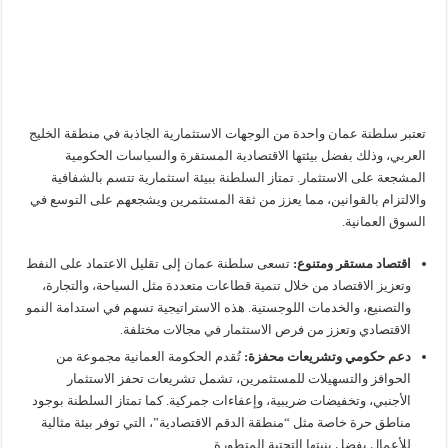
تعتبر سلطنة عمان واحدة من الوجهات الاستثمارية الجاذبة في منطقة الخليج
العربي، وذلك بفضل بيئتها الاقتصادية المستقرة والسياسات الحكومية
المشجعة على الاستثمار. تمتاز السلطنة ببيئة استثمارية تتسم بالشفافية
والالتزام بالقوانين، مما يعزز من ثقة المستثمرين ويشجعهم على التوسع في
السوق العمانية.
اقتصاد مستقر ومتنوع:
تسعى سلطنة عمان إلى تقليل الاعتماد على النفط
وتعزيز الاقتصاد من خلال تنمية قطاعات متعددة مثل السياحة، والتجارة،
والتصنيع، والخدمات اللوجستية. هذه الاستراتيجية تسهم في استدامة النمو
الاقتصادي وتعزز من فرص الاستثمار في مجالات مختلفة.
دعم حكومي وتشريعات محفزة:
تُقدم الحكومة العمانية مجموعة من
الحوافز والتسهيلات للمستثمرين، تشمل تشريعات تحفز الاستثمار
الأجنبي، وتخفيضات ضريبية، وإعفاءات جمركية. كما تمتاز السلطنة بوجود
مناطق حرة خاصة مثل “منطقة الدقم الاقتصادية”، التي توفر بيئة مثالية
للأعمال بفضل بنيتها التحتية المتطورة.