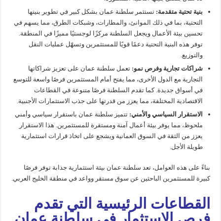
بنية تحتية متقدمة:
تستثمر سلطنة عمان بشكل كبير في تطوير بنيتها
التحتية، بما في ذلك الموانئ، والمطارات، وشبكات الطرق، مما يسهم في
تحسين بيئة الأعمال ويجعل السلطنة مركزًا لوجستيًا مميزًا في المنطقة.
توفر هذه البنية التحتية دعمًا قويًا للمستثمرين وتسهّل عمليات النقل
والتوزيع.
شراكات تجارية وفرص نمو:
تعمل سلطنة عمان على تعزيز شراكاتها
التجارية مع الدول الأخرى، مما يفتح أمام المستثمرين فرصًا واسعة للتوسع
في أسواق جديدة. كما تقدم السلطنة فرصًا متنوعة في القطاعات
الاقتصادية المختلفة، مما يعزز من قدرتها على جذب الاستثمارات الأجنبية.
الاستقرار السياسي والأمني:
تتميز سلطنة عمان باستقرار سياسي وأمني
ملحوظ، مما يوفر بيئة أعمال آمنة ومستقرة للمستثمرين. هذا الاستقرار
يعزز من الثقة في السوق العمانية ويشجع على اتخاذ قرارات استثمارية
طويلة الأجل.
بناءً على هذه العوامل، تعد سلطنة عمان بيئة استثمارية جذابة توفر فرصًا
كبيرة للمستثمرين الباحثين عن سوق مستقر وواعد في منطقة الخليج العربي.
القطاعات الرئيسية التي تقدم
فرص الاستثمار في سلطنة عمان