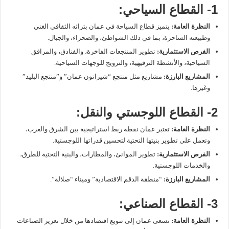
1- القطاع السياحي:
النظرة العامة:
يتميز قطاع السياحة في عمان بتراثه الثقافي الغني
وطبيعته الساحرة، بما في ذلك الشواطئ، والصحراء، والجبال.
الفرص الاستثمارية:
تطوير المنتجعات الفاخرة، والفنادق، والمرافق
السياحية، والأنشطة الترفيهية، والترويج للوجهات السياحية.
المشاريع البارزة:
مشاريع مثل منتجع “شيراتون عمان” و”منتجع البليد”
وغيرها.
2- القطاع اللوجستي والنقل:
النظرة العامة:
تعتبر عمان نقطة ربط استراتيجية بين الشرق والغرب،
وتعمل على تطوير بنيتها التحتية لتحسين قدراتها اللوجستية.
الفرص الاستثمارية:
تطوير الموانئ، والمطارات، والبنية التحتية للطرق،
والخدمات اللوجستية.
المشاريع البارزة:
“منطقة الدقم الاقتصادية” وميناء “صلالة”.
3- القطاع الصناعي:
النظرة العامة:
تسعى عمان إلى تنويع اقتصادها من خلال تعزيز الصناعات