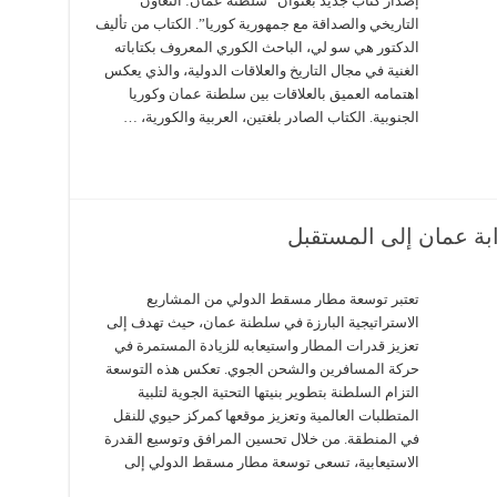
إصدار كتاب جديد بعنوان “سلطنة عمان: التعاون
التاريخي والصداقة مع جمهورية كوريا”. الكتاب من تأليف
الدكتور هي سو لي، الباحث الكوري المعروف بكتاباته
الغنية في مجال التاريخ والعلاقات الدولية، والذي يعكس
اهتمامه العميق بالعلاقات بين سلطنة عمان وكوريا
الجنوبية. الكتاب الصادر بلغتين، العربية والكورية، …
بة عمان إلى المستقبل
تعتبر توسعة مطار مسقط الدولي من المشاريع
الاستراتيجية البارزة في سلطنة عمان، حيث تهدف إلى
تعزيز قدرات المطار واستيعابه للزيادة المستمرة في
حركة المسافرين والشحن الجوي. تعكس هذه التوسعة
التزام السلطنة بتطوير بنيتها التحتية الجوية لتلبية
المتطلبات العالمية وتعزيز موقعها كمركز حيوي للنقل
في المنطقة. من خلال تحسين المرافق وتوسيع القدرة
الاستيعابية، تسعى توسعة مطار مسقط الدولي إلى