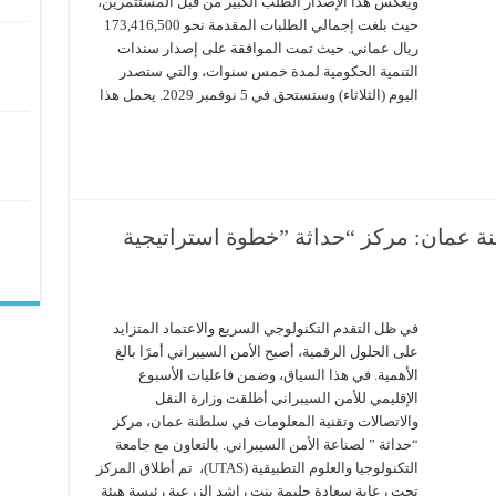
ويعكس هذا الإصدار الطلب الكبير من قبل المستثمرين،
حيث بلغت إجمالي الطلبات المقدمة نحو 173,416,500
ريال عماني. حيث تمت الموافقة على إصدار سندات
التنمية الحكومية لمدة خمس سنوات، والتي ستصدر
اليوم (الثلاثاء) وستستحق في 5 نوفمبر 2029. يحمل هذا
نة عمان: مركز “حداثة ”خطوة استراتيجية
في ظل التقدم التكنولوجي السريع والاعتماد المتزايد
على الحلول الرقمية، أصبح الأمن السيبراني أمرًا بالغ
الأهمية. في هذا السياق، وضمن فاعليات الأسبوع
الإقليمي للأمن السيبراني أطلقت وزارة النقل
والاتصالات وتقنية المعلومات في سلطنة عمان، مركز
“حداثة ” لصناعة الأمن السيبراني. بالتعاون مع جامعة
التكنولوجيا والعلوم التطبيقية (UTAS)، تم أطلاق المركز
تحت رعاية سعادة حليمة بنت راشد الزرعية رئيسة هيئة