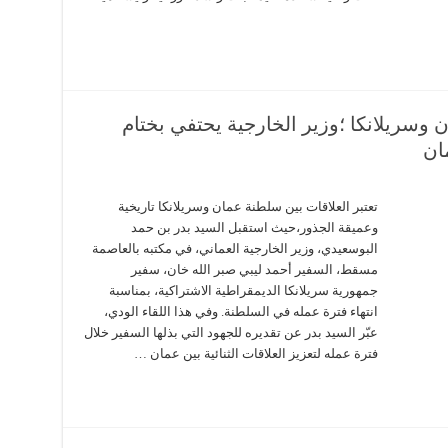
ن وسريلانكا ؛وزير الخارجية يحتفي بختام
ان
تعتبر العلاقات بين سلطنة عمان وسريلانكا تاريخية
وعميقة الجذور،حيث استقبل السيد بدر بن حمد
البوسعيدي، وزير الخارجية العماني، في مكتبه بالعاصمة
مسقط، السفير أحمد ليبي صبر الله خان، سفير
جمهورية سريلانكا الديمقراطية الاشتراكية، بمناسبة
انتهاء فترة عمله في السلطنة. وفي هذا اللقاء الودي،
عبّر السيد بدر عن تقديره للجهود التي بذلها السفير خلال
فترة عمله لتعزيز العلاقات الثنائية بين عمان …