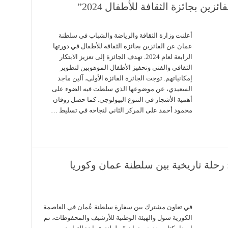
ن بجائزة الثقافة للأطفال 2024”
أعلنت وزارة الثقافة والرياضة والشباب في سلطنة
عمان عن الفائزين بجائزة الثقافة للأطفال في دورتها
الرابعة لعام 2024. تهدف الجائزة إلى تعزيز الابتكار
الثقافي والفني وتحفيز الأطفال الموهوبين لتطوير
إمكانياتهم. توجت الجائزة الفائزة الأولى، آلين ماجد
السعيدي، عن موضوعها الذي سلطت فيه الضوء على
أهمية الأشجار في التنوع البيولوجي. كما حصل روقان
محمود أحمد على المركز الثاني لنجاحه في تسليط …
رحلة تاريخية بين سلطنة عمان وكوريا
في تعاون مشترك بين سفارة سلطنة عُمان في العاصمة
الكورية سول والهيئة الوطنية للأرشيف والمحفوظات، تم