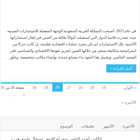
في عام 2023، أصبحت المملكة العربية السعودية الوجهة المفضلة للاستثمارات الصينية،
حيث تصدرت قائمة الدول التي استقبلت أموالاً طائلة من الصين في إطار استثماراتها
الأجنبية. تلك الاستثمارات لم تكن مجرد عمليات اقتصادية تقليدية، بل كانت جزءًا من
استراتيجية متكاملة تسعى من خلالها الصين لتعزيز نفوذها الاقتصادي والسياسي على
الصعيد العالمي. ويشمل هذا النفوذ بناء مصانع جديدة، وإنشاء مكاتب متخصصة، وخلق …
أكمل القراءة »
28
« الأولى
...
10
20
26
27
29
30
صفحة 28 من 31
...
»
الأخيرة »
الأخيرة
الأشهر
تعليقات
الوسوم
الكاتب أحمد الناصر ينتقد أم كلثوم.. وسجال واسع بعد رد