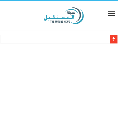
الكاتب أحمد الناصر ينتقد أم كلثوم.. وسجال واسع بعد رد تركي آل الشيخ
وفاة الأمير حمد بن خليفة آل ثاني.. قطر تودّع قائد نهضتها الحديثة
ترامب في الرياض غدًا: قمة خليجية أمريكية ترسم ملامح الشراكة الجديدة
البنك المركزي العماني يكشف نتائج مزاد الإصدار الثاني والسبعين من السندات الحكو
تعزيز الأمن السيبراني في سلطنة عمان: مركز “حداثة ”خطوة استراتيجية نحو المست
الكاتب أحمد الناصر ينتقد أم كلثوم.. وسجال واسع
بعد رد تركي آل الشيخ
ترامب في الرياض غدًا: